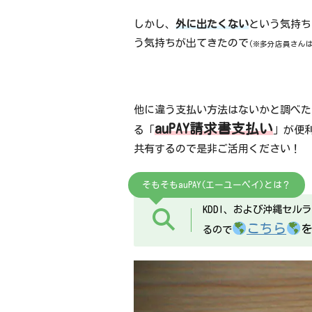
しかし、
外に出たくない
という気持ち
う気持ちが出てきたので
(※多分店員さん
他に違う支払い方法はないかと調べた所
auPAY請求書支払い
る「
」が便
共有するので是非ご活用ください！
そもそもauPAY(エーユーペイ)とは？
KDDI、および沖縄セル
こちら
るので