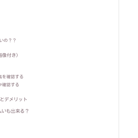
ないの？？
画像付き)
残高を確認する
のか確認する
トとデメリット
払いも出来る？