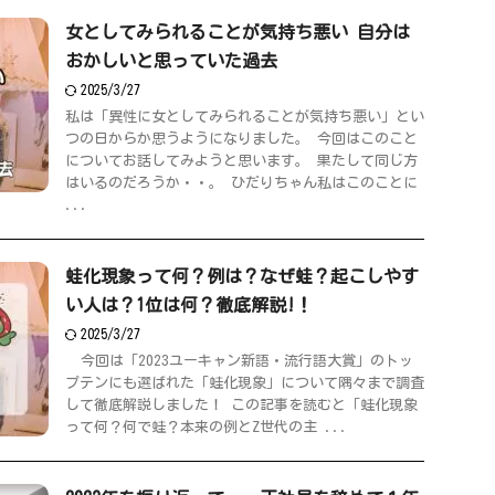
女としてみられることが気持ち悪い 自分は
おかしいと思っていた過去
2025/3/27
私は「異性に女としてみられることが気持ち悪い」とい
つの日からか思うようになりました。 今回はこのこと
についてお話してみようと思います。 果たして同じ方
はいるのだろうか・・。 ひだりちゃん私はこのことに
...
蛙化現象って何？例は？なぜ蛙？起こしやす
い人は？1位は何？徹底解説!！
2025/3/27
今回は「2023ユーキャン新語・流行語大賞」のトッ
プテンにも選ばれた「蛙化現象」について隅々まで調査
して徹底解説しました！ この記事を読むと「蛙化現象
って何？何で蛙？本来の例とZ世代の主 ...