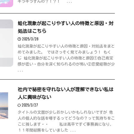
キラキラすんの？！？！ ...
蛙化現象が起こりやすい人の特徴と原因・対
処法はこちら
2025/3/28
蛙化現象が起こりやすい人の特徴と原因・対処法をまと
めてみました。 ではさっそく見てみましょう！ もく
じ 蛙化現象が起こりやすい人の特徴と原因①自己肯定
感が低い・自分を深く知られるのが怖い②恋愛経験が少
...
社内で秘密を守れない人が理解できない私は
人に興味がない
2025/3/27
タイトルの文面が少しおかしいかもしれないですが 他
人の個人的な話を噂するってどうなの？って気持ちをこ
こに残します・・ 私は高卒ですぐ事務員になり、
１１年間総務をしていました ...