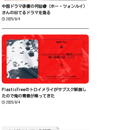
中国ドラマ俳優の何聪睿（ホー・ツォンルイ）
さんの出てるドラマを漁る
2025/9/4
PlasticTreeのトロイメライがサブスク解禁し
たので俺の青春が帰ってきた
2025/9/4