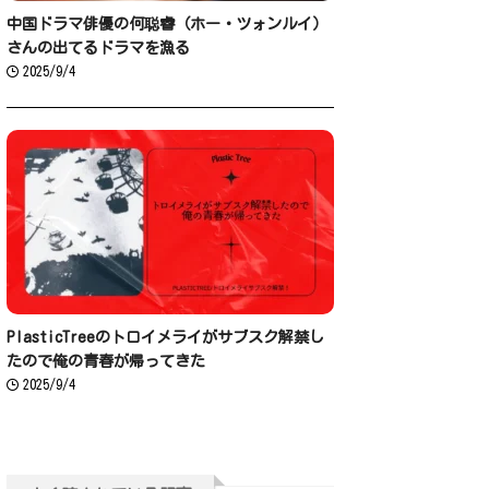
中国ドラマ俳優の何聪睿（ホー・ツォンルイ）
さんの出てるドラマを漁る
2025/9/4
PlasticTreeのトロイメライがサブスク解禁し
たので俺の青春が帰ってきた
2025/9/4