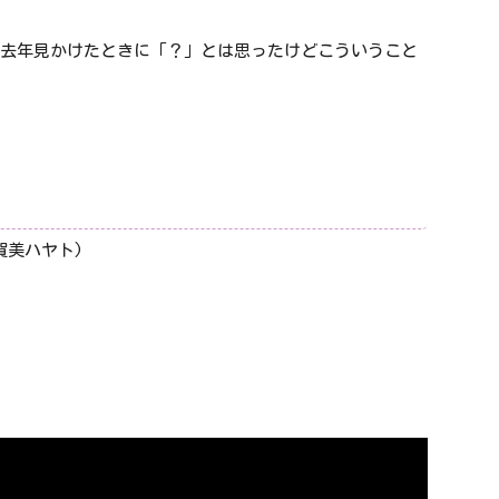
・
トを去年見かけたときに「？」とは思ったけどこういうこと
賀美ハヤト)