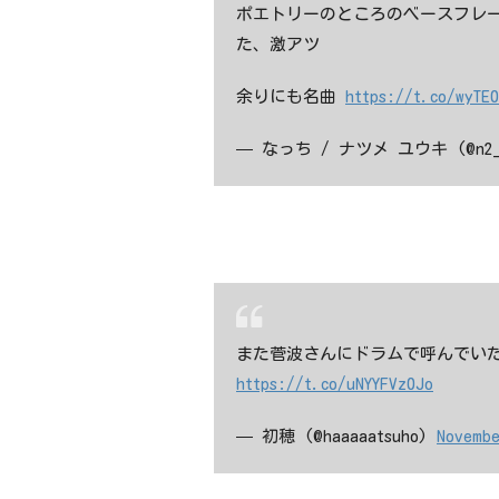
ポエトリーのところのベースフレ
た、激アツ
余りにも名曲
https://t.co/wyTE0
— なっち / ナツメ ユウキ (@n2
また菅波さんにドラムで呼んでい
https://t.co/uNYYFVz0Jo
— 初穂 (@haaaaatsuho)
Novembe