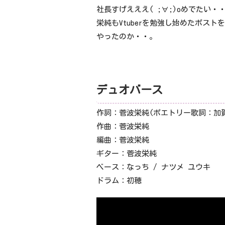
社長すげえええ( ;∀;)oめでたい・
栄純もVtuberを勉強し始めたポス
やったのか・・。
デュオバース
作詞：菅波栄純(ポエトリー歌詞：加
作曲：菅波栄純
編曲：菅波栄純
ギター：菅波栄純
ベース：なっち / ナツメ ユウキ
ドラム：初穂