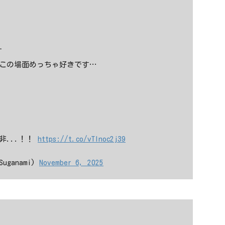
す
.この場面めっちゃ好きです…
非...！！
https://t.co/vTInoc2j39
Suganami)
November 6, 2025