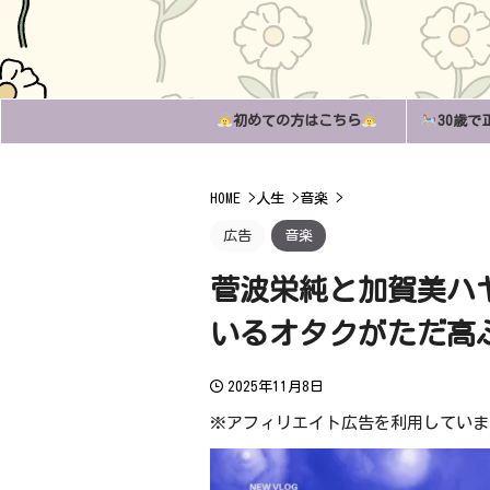
初めての方はこちら
30歳で
HOME
>
人生
>
音楽
>
広告
音楽
菅波栄純と加賀美ハ
いるオタクがただ高
2025年11月8日
※アフィリエイト広告を利用していま