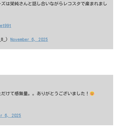
ーズは栄純さんと話し合いながらレコスタで産まれまし
et99t
_8_)
November 6, 2025
ただけて感無量。。ありがとうございました！
r 6, 2025