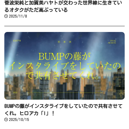
菅波栄純と加賀美ハヤトが交わった世界線に生きてい
るオタクがただ高ぶっている
2025/11/8
BUMPの藤がインスタライブをしていたので共有させて
くれ。ヒロアカ「I」！
2025/10/15