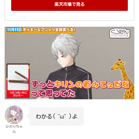
楽天市場で見る
わかる( ˘ω˘ )よ
ひだりちゃ
ん