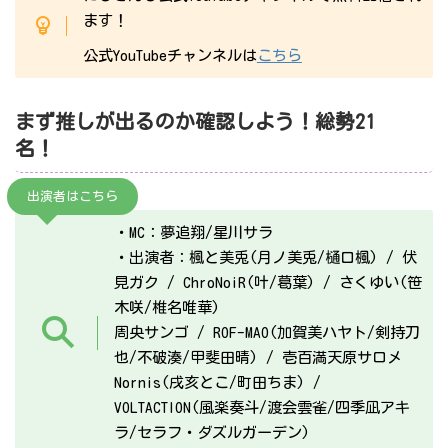
ます！
公式YouTubeチャンネルは
こちら
まず推しが出るのか確認しよう！総勢21
名！
出演者はこちら
・MC：夢追翔/星川サラ
・出演者：楓と美兎(月ノ美兎/樋口楓) / 伏
見ガク / ChroNoiR(叶/葛葉) / さくゆい(笹
木咲/椎名唯華)
周央サンゴ / ROF-MAO(加賀美ハヤト/剣持刀
也/不破湊/甲斐田晴) / 壱百満天原サロメ
Nornis(戌亥とこ/町田ちま) /
VOLTACTION(風楽奏斗/渡会雲雀/四季凪アキ
ラ/セラフ・ダズルガーデン)