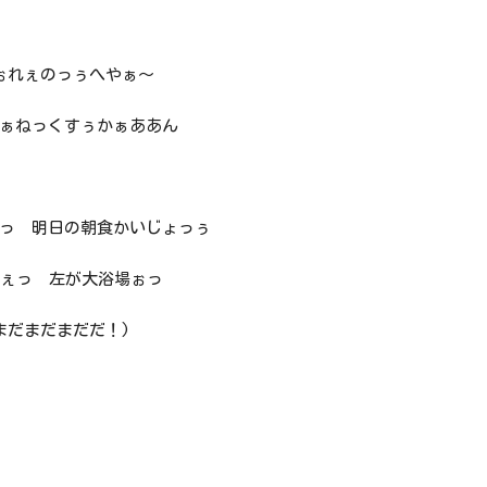
ぉれぇのっぅへやぁ～
ぁねっくすぅかぁああん
っ 明日の朝食かいじょっぅ
てぇっ 左が大浴場ぉっ
まだまだまだだ！)