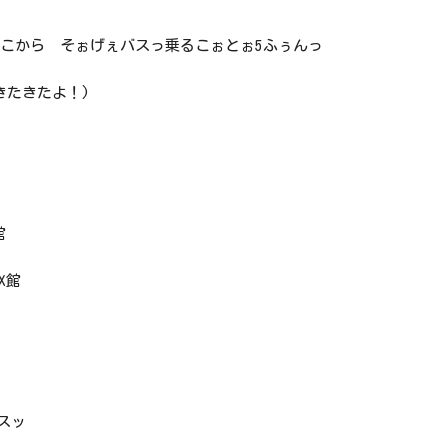
ぉこから そぉげぇバスっ乗るこぉとぉ5ふぅんっ
きたきたよ！)
館
X館
ンスッ