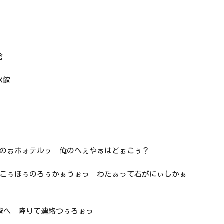
館
X館
のぉホォテルゥ 俺のへぇやぁはどぉこぅ？
こぅほぅのろぅかぁうぉっ わたぁって右がにぃしかぁ
階へ 降りて連絡つぅろぉっ