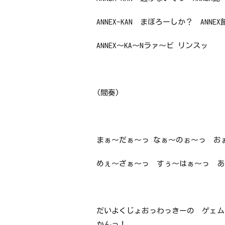
ANNEX-KAN まぼろーしか？ ANNEX
ANNEX～KA～Nラァ～ビ リンスッ
(間奏)
まぁ～だぁ～っ なぁ～のぉ～っ お
めぇ～ざぁ～っ すぅ～はぁ～っ あ
だいよくじょおっわっきーの ゲェム
かんっ！