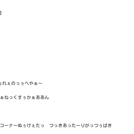
館
ぉれぇのっぅへやぁ～
ぁねっくすぅかぁああん
コーナーぬぅけぇたっ つっきあったーりがっつぅばき