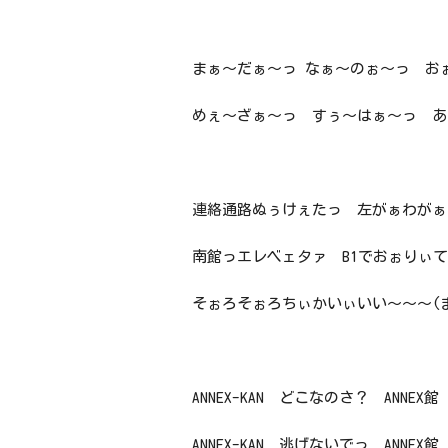
まぁ～だぁ～っ なぁ～のぉ～っ お
めぇ～ざぁ～っ すぅ～はぁ～っ あ
連絡通路ぬぅけぇたっ 左がぁわがぁ
南館っエレベェタァ B1でおぉりぃ
そぉろそぉろちぃかいぃいい～～～(
ANNEX-KAN どこなのさ？ ANNEX館
ANNEX-KAN 逃げないでっ ANNEX館