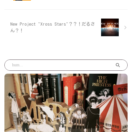
New Project "Xross Stars"？？！だるさ
ん？！