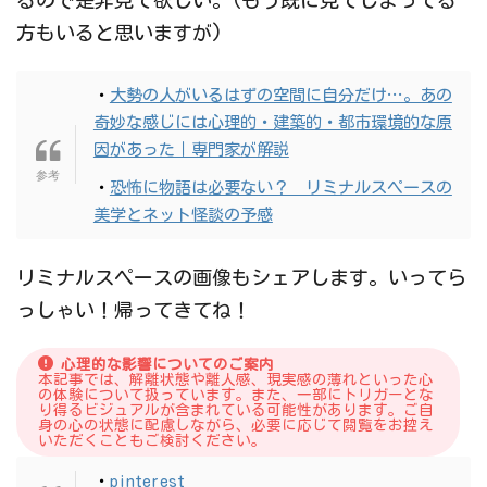
方もいると思いますが)
・
大勢の人がいるはずの空間に自分だけ…。あの
奇妙な感じには心理的・建築的・都市環境的な原
因があった｜専門家が解説
・
恐怖に物語は必要ない？ リミナルスペースの
美学とネット怪談の予感
リミナルスペースの画像もシェアします。いってら
っしゃい！帰ってきてね！
心理的な影響についてのご案内
本記事では、解離状態や離人感、現実感の薄れといった心
の体験について扱っています。また、一部にトリガーとな
り得るビジュアルが含まれている可能性があります。ご自
身の心の状態に配慮しながら、必要に応じて閲覧をお控え
いただくこともご検討ください。
・
pinterest