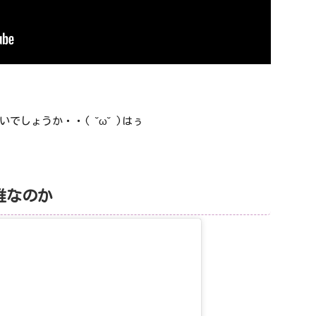
でしょうか・・( ˘ω˘ )はぅ
誰なのか