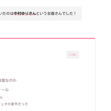
いたのは
中村ゆりさん
という女優さんでした！
CLOSE
は誰なのか
ィール
ル
性デュオの歌手だった