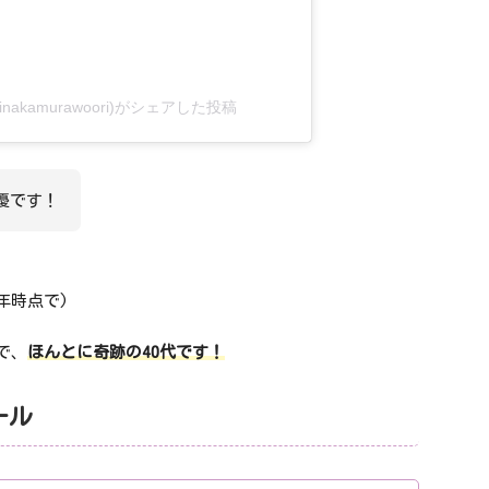
urinakamurawoori)がシェアした投稿
優です！
4年時点で)
で、
ほんとに奇跡の40代です！
ール