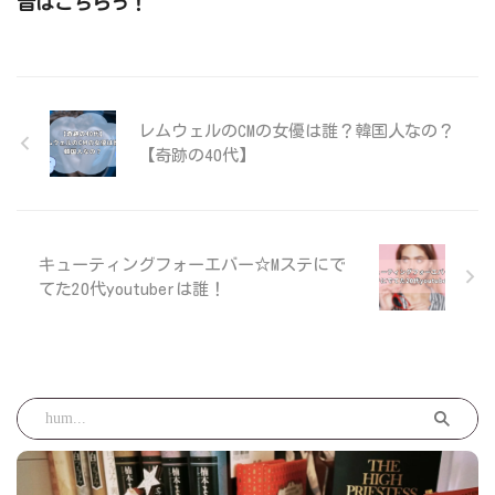
音はこちらっ！
レムウェルのCMの女優は誰？韓国人なの？
【奇跡の40代】
キューティングフォーエバー☆Mステにで
てた20代youtuberは誰！