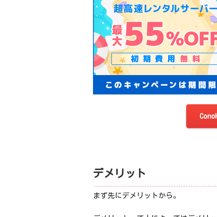
Con
デメリット
まず先にデメリットから。