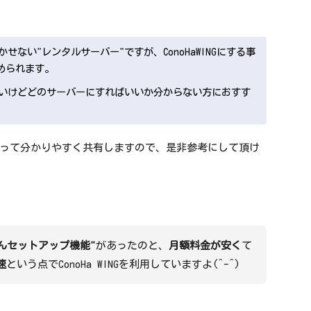
せない"レンタルサーバー"ですが、ConoHaWINGにする事
始められます。
いけどどのサーバーにすればいいか分からない方におすす
って分かりやすく共有しますので、是非参考にして頂け
かんたんセットアップ機能"
があったのと、
月額料金が安く
て
速
という点でConoHa WINGを利用していますよ(^-^)