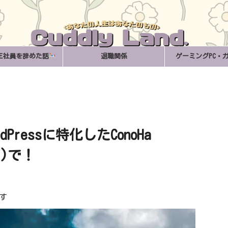
正社員を辞めた話
退職関係
ゲーミングPC・
Pressに特化したConoHa
グ)で！
す