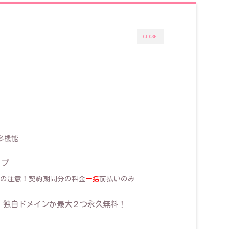
CLOSE
1
た多機能
イプ
ときの注意！契約期間分の料金
前払いのみ
一括
典！独自ドメインが最大２つ永久無料！