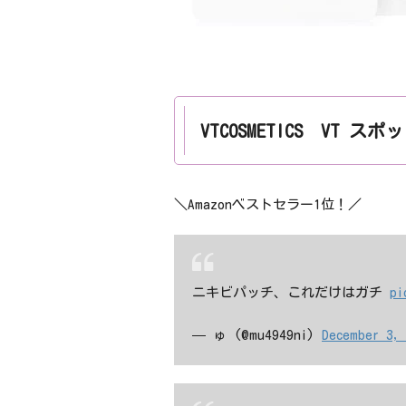
VTCOSMETICS VT ス
＼Amazonベストセラー1位！／
ニキビパッチ、これだけはガチ
pi
— ゅ (@mu4949ni)
December 3,