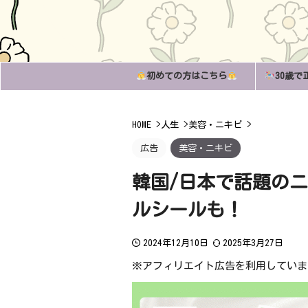
初めての方はこちら
30歳で
HOME
>
人生
>
美容・ニキビ
>
広告
美容・ニキビ
韓国/日本で話題の
ルシールも！
2024年12月10日
2025年3月27日
※アフィリエイト広告を利用していま