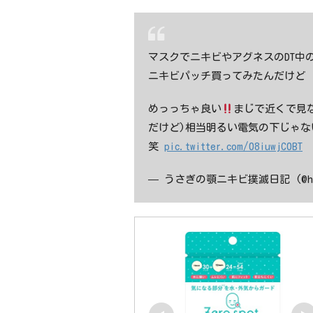
マスクでニキビやアグネスのDT中
ニキビパッチ買ってみたんだけど
めっっちゃ良い
まじで近くで見な
だけど)相当明るい電気の下じゃ
笑
pic.twitter.com/08iuwjC0BT
— うさぎの顎ニキビ撲滅日記 (@had