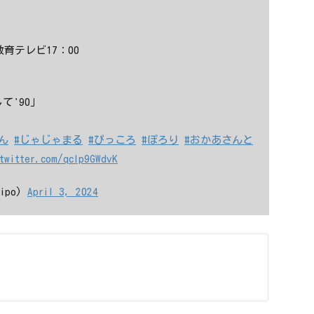
育テレビ17：00
て'90」
ん
#じゃじゃまる
#ぴっころ
#ぽろり
#おかあさんと
twitter.com/qcIp9GWdvK
ipo)
April 3, 2024