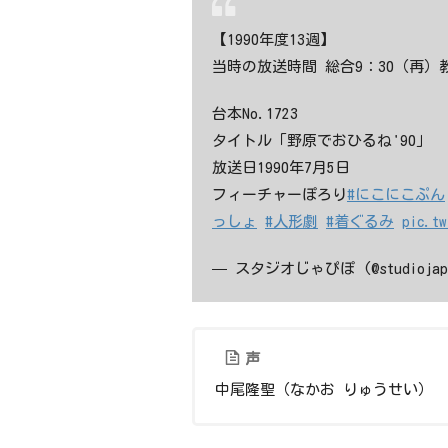
【1990年度13週】
当時の放送時間 総合9：30（再）教
台本No.1723
タイトル「野原でおひるね'90」
放送日1990年7月5日
フィーチャーぽろり
#にこにこぷん
っしょ
#人形劇
#着ぐるみ
pic.tw
— スタジオじゃぴぽ (@studiojap
声
中尾隆聖（なかお りゅうせい）