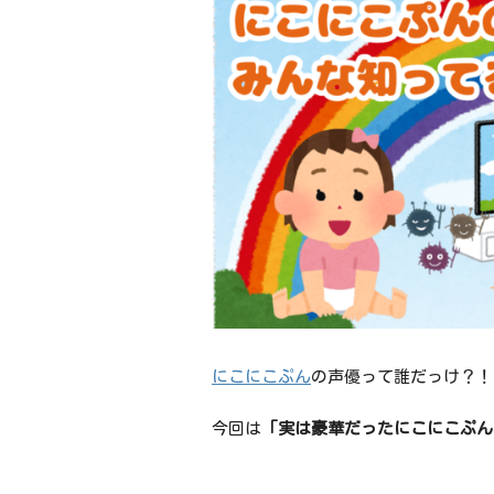
にこにこぷん
の声優って誰だっけ？！
今回は
「実は豪華だったにこにこぷん