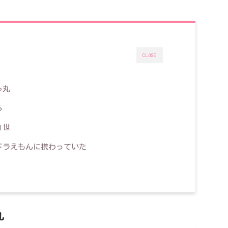
CLOSE
ゃ丸
ろ
Ⅲ世
ドラえもんに携わっていた
丸