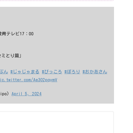
育テレビ17：00
セミとり篇」
ぷん
#じゃじゃまる
#ぴっころ
#ぽろり
#おかあさん
ic.twitter.com/Ae3O2pqymV
ipo)
April 5, 2024