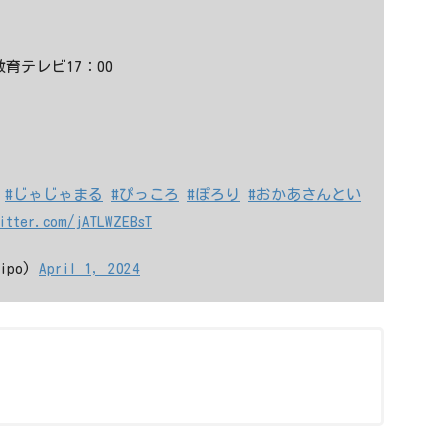
育テレビ17：00
#じゃじゃまる
#ぴっころ
#ぽろり
#おかあさんとい
itter.com/jATLWZEBsT
ipo)
April 1, 2024