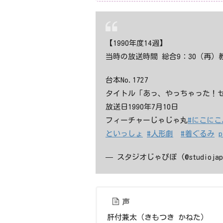
【1990年度14週】
当時の放送時間 総合9：30（再）教
台本No.1727
タイトル「あっ、やっちゃった！
放送日1990年7月10日
フィーチャーじゃじゃ丸
#にこにこ
といっしょ
#人形劇
#着ぐるみ
p
— スタジオじゃぴぽ (@studiojap
声
肝付兼太（きもつき かねた）