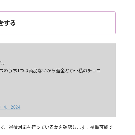
をする
た。
つのうち1つは商品ないから返金とか…私のチョコ
。
l 4, 2024