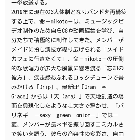
一挙放送する。
2019年に現在の3人体制となりバンドを再構築
する上で、命－mikoto－は、ミュージックビ
デオ制作のため自らCGや動画編集を学び、自
分たちで積極的に制作してきた。メンバーが
メイドに扮し演技が繰り広げられる「メイド
カフェに行きたくて」、命－mikoto－の圧倒
的な歌唱力が広大な風景に響き渡る「忘却の
彼方」、疾走感あふれるロックチューンで畳
みかける「Drip」、最新EP『Gran ∞
Grace』からは「天（ama）」で天地創造の場
面を具現化したような壮大さで驚かせ、「バ
リネギ －sexy green onion－」では一
変、メンバーが長ネギを振り回すコミカルさ
で笑いを誘う。彼らの音楽性の多彩さ、自由