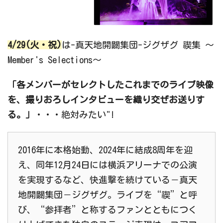
4/29(火・祝)
は-真天地開闢集団-ジグザグ 禊集 ～
Member's Selections～
「各メンバーがセレクトしたこれまでのライブ映像
を、撮りおろしインタビューを織り交ぜお送りす
る。」
・・・絶対みたい"!
2016年に本格始動、2024年に結成8周年を迎
え、同年12月24日には横浜アリーナでの公演
を実現するなど、快進撃を続けている－真天
地開闢集団－ジグザグ。ライブを“禊”と呼
び、“参拝者”と称するファンとともにつく