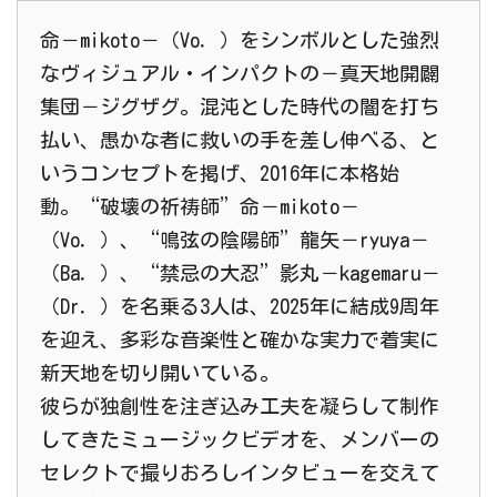
命－mikoto－（Vo．）をシンボルとした強烈
なヴィジュアル・インパクトの－真天地開闢
集団－ジグザグ。混沌とした時代の闇を打ち
払い、愚かな者に救いの手を差し伸べる、と
いうコンセプトを掲げ、2016年に本格始
動。“破壊の祈祷師”命－mikoto－
（Vo．）、“鳴弦の陰陽師”龍矢－ryuya－
（Ba．）、“禁忌の大忍”影丸－kagemaru－
（Dr．）を名乗る3人は、2025年に結成9周年
を迎え、多彩な音楽性と確かな実力で着実に
新天地を切り開いている。
彼らが独創性を注ぎ込み工夫を凝らして制作
してきたミュージックビデオを、メンバーの
セレクトで撮りおろしインタビューを交えて