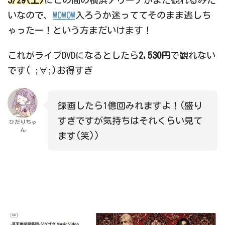
いなので、
WOWOW
入ろうか迷っててそのまま逃しち
ゃったー！という方まだいけます！
これがライブDVDになるとしたら
2,530円
で観れない
です( ;∀;)お得すぎ
録画したら1億回みれますよ！(盛り
すぎですが気持ちはそれくらい見て
ひだりちゃ
ん
ます(笑))