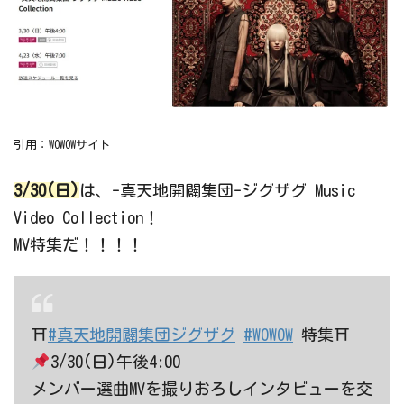
引用：WOWOWサイト
3/30(日)
は、-真天地開闢集団-ジグザグ Music
Video Collection！
MV特集だ！！！！
⛩
#真天地開闢集団ジグザグ
#WOWOW
特集⛩
3/30(日)午後4:00
メンバー選曲MVを撮りおろしインタビューを交