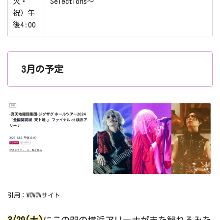
火・
Selections～
祝）午
後4:00
3月の予定
引用：WOWOWサイト
3/29(土)
にこの間の横浜アリーナがまた観れるみた