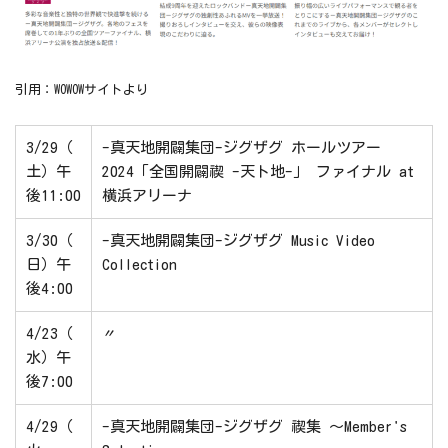
引用：WOWOWサイトより
3/29（
-真天地開闢集団-ジグザグ ホールツアー
土）午
2024「全国開闢禊 -天ト地-」 ファイナル at
後11:00
横浜アリーナ
3/30（
-真天地開闢集団-ジグザグ Music Video
日）午
Collection
後4:00
4/23（
〃
水）午
後7:00
4/29（
-真天地開闢集団-ジグザグ 禊集 ～Member's