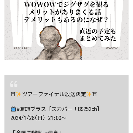
⛩
ツアーファイナル放送決定
⛩
WOWOWプラス [スカパー！BS252ch]
2024/1/28(日) 21:00〜
『全国開闢禊 -最高』