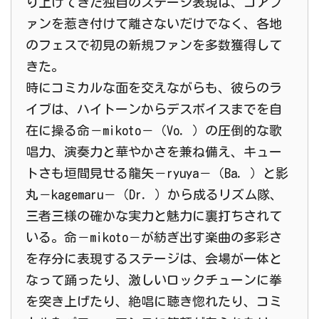
り上げてきた独自のステージ表現は、コアフ
ァンを惹き付けて離さないだけでなく、各地
のフェスで初見の新規ファンを多数獲得して
きた。
時にコミカルな面を交えながらも、彼らのラ
イブは、ハイトーンからデスボイスまでを自
在に操る命－mikoto－（Vo．）の圧倒的な歌
唱力、演奏力と華やかさを兼ね備え、キュー
トさも垣間見せる龍矢－ryuya－（Ba．）と影
丸－kagemaru－（Dr．）から成るリズム隊、
三者三様の確かな実力と魅力に裏打ちされて
いる。命－mikoto－が紡ぎ出す楽曲の多彩さ
を存分に表現するステージは、会場が一体と
なって踊ったり、激しいロックチューンに拳
を突き上げたり、絶唱に聴き惚れたり、コミ