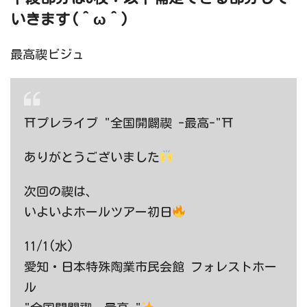
いきます(＾ω＾)
最高禊ビジュ
⛩プレライブ "全国開闢禊 -最高-"⛩
ありがとうございました
次回の禊は、
いよいよホールツアー初日
11/1(水)
愛知・日本特殊陶業市民会館 フォレストホー
ル