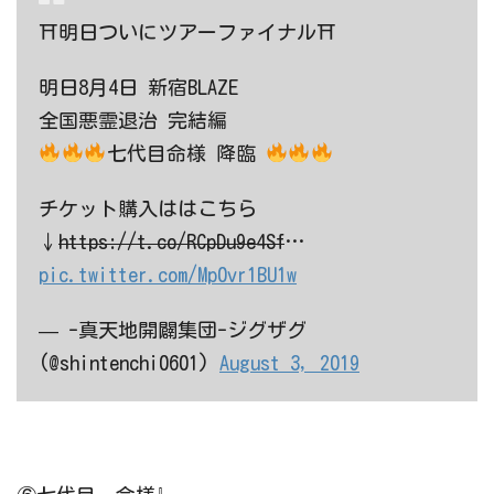
⛩明日ついにツアーファイナル⛩
明日8月4日 新宿BLAZE
全国悪霊退治 完結編
七代目命様 降臨
チケット購入ははこちら
↓
https://t.co/RCpDu9e4Sf
…
pic.twitter.com/Mp0vr1BU1w
— -真天地開闢集団-ジグザグ
(@shintenchi0601)
August 3, 2019