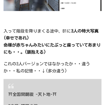
入って階段を降りまくる途中、B1に
3人の特大写真
(幸せであれ)
命様が赤ちゃんみたいにたぷっと座っていてあまり
にも・・。(頭抱える)
これの3人バージョンではなかったか・・違う
か・・私の記憶・・↓(多分違う)
⛩全国開闢禊 -天ト地-⛩