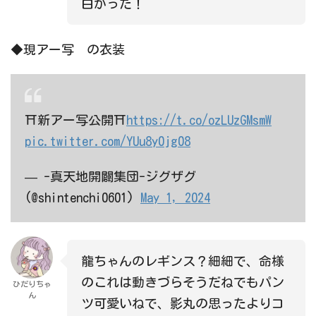
白かった！
◆現アー写 の衣装
⛩新アー写公開⛩
https://t.co/ozLUzGMsmW
pic.twitter.com/YUu8y0jg08
— -真天地開闢集団-ジグザグ
(@shintenchi0601)
May 1, 2024
龍ちゃんのレギンス？細細で、命様
のこれは動きづらそうだねでもパン
ひだりちゃ
ん
ツ可愛いねで、影丸の思ったよりコ