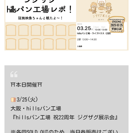
⛩本日開催⛩
3/25(火)
大阪・hillsパン工場
『hillsパン工場 祝22周年 ジグザグ展示会』
※各回SOLD OUTのため、当日券販売はござい