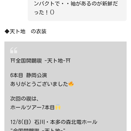
ンパクトで・・袖があるのが新鮮だ
った！()
◆天ト地 の衣装
⛩全国開闢禊 -天ト地-⛩
6本目 静岡公演
ありがとうございました
次回の禊は、
ホールツアー7本目
12/8(日) 石川・本多の森北電ホール
"全国開闢禊 -天ト地-"