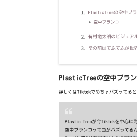
PlasticTreeの空
空中ブランコ
有村竜太朗のビジュア
その前はてふてふが世
PlasticTreeの空中
詳しくは
Tiktok
でめちゃバズってると
Plastic Treeが今Tiktokを
空中ブランコって曲がバズってる