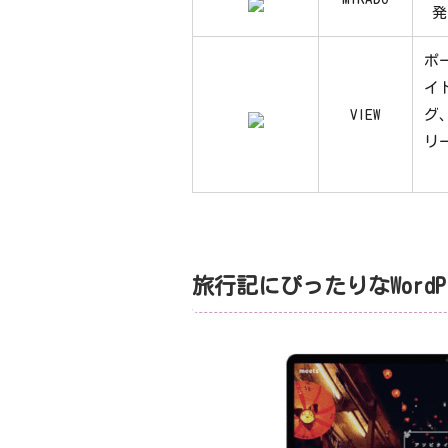
発
ポ
イ
VIEW
グ
リ
旅行記にぴったりなWordP