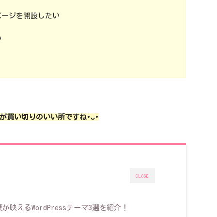
ページを開設したい
い
が買い切りのいい所ですね･ᴗ･
CLOSE
映えるWordPressテーマ3選を紹介！