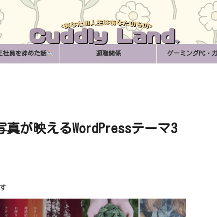
正社員を辞めた話
退職関係
ゲーミングPC・
が映えるWordPressテーマ3
す